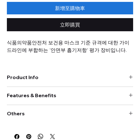
新增至購物車
立即購買
식품의약품안전처 보건용 마스크 기준 규격에 대한 가이
드라인에 부합하는 '안면부 흡기저항' 평가 장비입니다.
This is a facial inhalation resistance evaluation device
Product Info
that complies with the guidelines of the Ministry of
Food and Drug Safety's standards and specifications
모델 : ARE-1651
for health masks
Features & Benefits
흡기저항 측정범위 : ~120 Pa
유량조건 : 30 L/min
고용노동부 보호구 안전인증고시 별표4 방진마스크 성능기준,
시험시간 : 60초/1회
Others
EN149 부합
결과저장 : Raw data (1회/1초) 및 평균값
식약처 의료용 호흡기 보호구 허가심사 가이드라인 부합
작동환경 : 온도 0~40℃
납기 2개월 이내, 별도 견적 문의 필요
흡기 및 배기저항 평가 가능
작동환경 : 습도 40~70%RH
주요 기능 : KF 80, 94, 99 마스크 안면부 흡기저항 시험
Delivery within 2 months, separate quote required