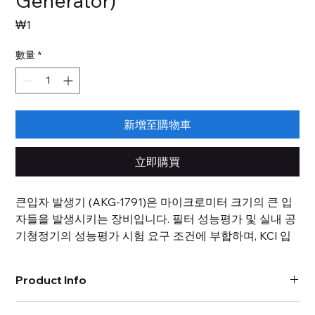
Generator)
價
₩1
格
數量
*
新增至購物車
立即購買
큰입자 발생기 (AKG-1791)은 마이크로미터 크기의 큰 입
자들을 발생시키는 장비입니다. 필터 성능평가 및 실내 공
기청정기의 성능평가 시험 요구 조건에 부합하며, KCl 입
자 외에도 NaCl, 수크로스(자당) 등 기타 물질의 수용액을
시험 물질로 사용할 수 있습니다. 작아지고 가벼워진 큰입
Product Info
자 발생기로 사용자 환경에 따른 다양한 시험 조건 구축이
용이하여 높은 확장성을 갖추고 있습니다. 특히 발생기 거
작동방식 : 마이크로 스프레이 방식 (micro spray nozzle)