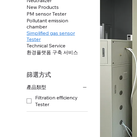
Neutralizer
New Products
PM sensor Tester
Pollutant emission
chamber
Simplified gas sensor
Tester
Technical Service
환경플랫폼 구축 서비스
篩選方式
產品類型
Filtration efficiency
Tester