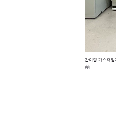
간이형 가스측정기 성능
價格
₩1