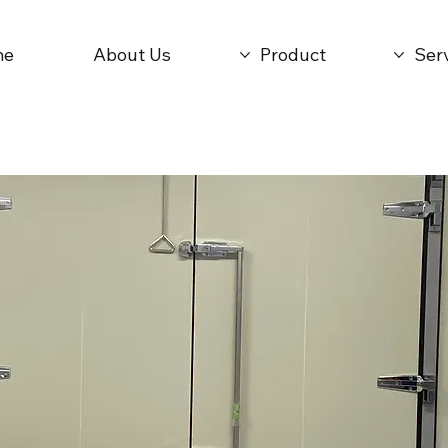
me
About Us
Product
Ser