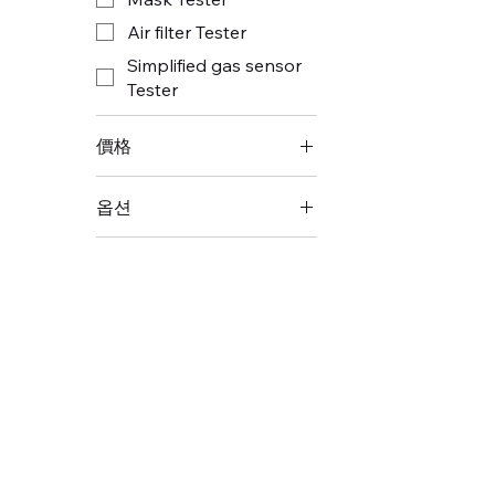
Air filter Tester
Simplified gas sensor
Tester
價格
옵션
₩1
₩1,000,000
맞춤형 시험물질 토출구
배터리
배터리 충전용 USB 연
결선
시험물질
지지대
휴대형케이스