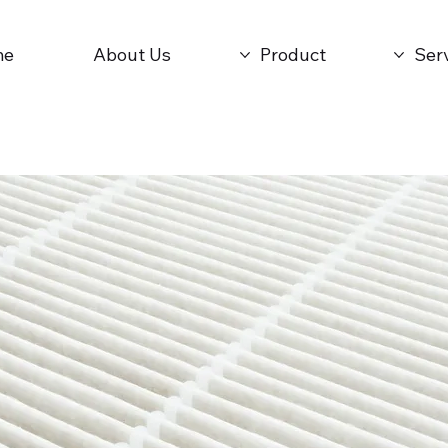
me
About Us
Product
Ser