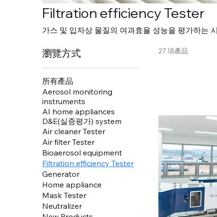
Filtration efficiency Tester
가스 및 입자상 물질의 여과효율 성능을 평가하는 
27 項產品
瀏覽方式
所有產品
Aerosol monitoring
instruments
AI home appliances
D&E(실증평가) system
Air cleaner Tester
Air filter Tester
Bioaerosol equipment
Filtration efficiency Tester
Generator
Home appliance
Mask Tester
Neutralizer
New Products