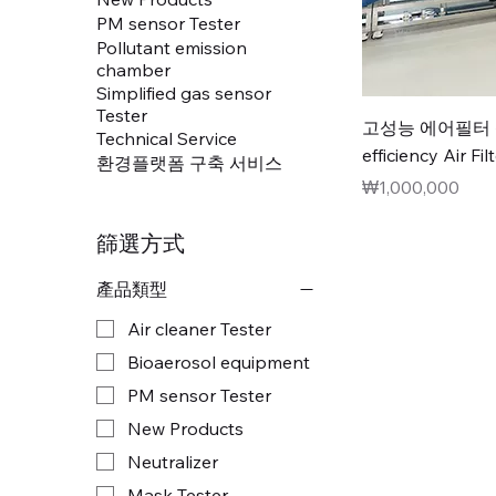
PM sensor Tester
Pollutant emission
chamber
Simplified gas sensor
Tester
고성능 에어필터 
Technical Service
efficiency Air Fi
환경플랫폼 구축 서비스
價格
₩1,000,000
篩選方式
產品類型
Air cleaner Tester
Bioaerosol equipment
PM sensor Tester
New Products
Neutralizer
Mask Tester