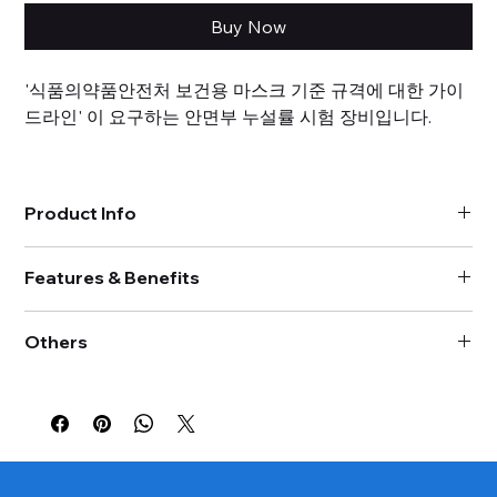
Buy Now
'식품의약품안전처 보건용 마스크 기준 규격에 대한 가이
드라인' 이 요구하는 안면부 누설률 시험 장비입니다.
This is the facial leakage test equipment required by
Product Info
the guidelines for the standards and specifications of
health masks set by the Ministry of Food and Drug
모델명 : AML-1652
Safety
Features & Benefits
입자 측정 장치 Laser Photometer
입자 발생기 농도 : 8 ± 4 mg/m
관련 규정 변경 시, 프로그램 업데이트 제공
발생입자 크기 범위 : 0.02 ~ 2㎛
Others
발생 입자 질량 중앙지름 : 0.6㎛(by SMPS)
시험 챔버 공간 [옵션] 온습도 범위 : 25 ± 2.5 ℃, 50 ± 5%
납기 : 4개월 이내,
급배기 : HEPA Filter Unit
건축 및 전기적 요소 필요. 상담 시 설치 현장 실사 확인 필요
시험챔버환경 : 청정도 ISO 7등급 (10,000 class)
가격은 임의 표기된 것이므로, 별도 견적 문의 필요
시험챔버 환기회수 : 시간당 최대 30회 혹은 연속 순환
소프트웨어 : 입자농도 측정 주기 - 1회 / 0.1초, 계측기 측정 및
제어, 호흡기 밸브 개폐 제어