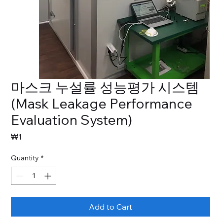
마스크 누설률 성능평가 시스템
(Mask Leakage Performance
Evaluation System)
Price
₩1
Quantity
*
Add to Cart