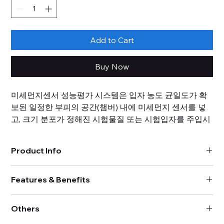
Add to Cart
Buy Now
미세먼지센서 성능평가 시스템은 입자 농도 균일도가 확
보된 일정한 부피의 공간(챔버) 내에 미세먼지 센서를 넣
고, 크기 분포가 정해진 시험물질 또는 시험입자를 주입시
켜 기준 측정장비 대비 미세먼지 센서의 측정 정확도와 재
현성을 평가하는 장비입니다. 시스템은 시험챔버와 입자
Product Info
발생모듈, 측정장비 및 운영 프로그램으로 구성됩니다. 이
중 입자 발생모듈은 시험입자의 농도를 일정하게 유지시
모델명 : ADT-1782
키면서 미세먼지센서의 측정 정확도를 평가할 수 있는 유
Features & Benefits
외부 크기(WDH) : 1,600 x 1,400 x 2,400 mm
형과 시험입자의 농도를 시간에 따라 일정하게 감소시키
내부 크기(WDH) : 1,000 x 1,000 x 1,000 mm
• 미세먼지 센서 개발 및 성능 연구 최적화
시험입자 : KCl, 담배연기, 분진 (선택 가능)
면서 미세먼지 센서의 측정정확도와 입자농도 변화에 따
Others
• 평균입자 농도의 편차 < ±15 %
제어농도 범위 : 10~500 ㎍/m3
른 반응성을 동시에 평가하는 유형으로 구분되며, 시험 목
• 혼합 장치 및 발생 시스템의 최적화로 챔버 내 입자 농도 균일도
시험입자 농도 균일도 : ± 15 % (@50~500 ㎍/m3), ± 5 ㎍/m3