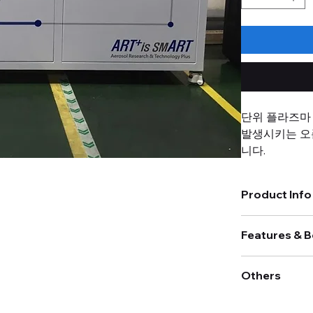
단위 플라즈마
발생시키는 오존
니다.
Product Info
It is a perfo
modules, used
송풍량 : 1.0 
concentration
Features & B
테스트 필터 크기 
덕트 소재 : ST
플라즈마 필터
작동 : 자동 
Others
플라즈마 필터
측정 가스 : 
오염물질 및 
측정항목 : 차
납기 4개월 이내
가스 분석기 