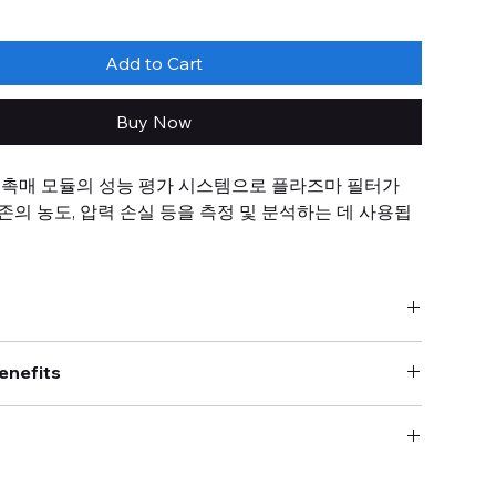
Add to Cart
Buy Now
 촉매 모듈의 성능 평가 시스템으로 플라즈마 필터가
의 농도, 압력 손실 등을 측정 및 분석하는 데 사용됩
rmance evaluation system for unit plasma catalyst
 to measure and analyze factors such as ozone
m/s (@ 100 mm x 100 mm 단면적 기준)
 and pressure loss generated by the plasma filter.
enefits
: 100 x 100 (두께: 20- 200 mm)
S 304
가 발생하는 오존 농도 측정
제어
 구조에 따른 압력 손실 측정
오존
병원체 제거 후 배출된 정화 공기 내 유해가스 농도 측정
(
기보유
압, 유량
. 별도 견적 문의 필요
장착
)