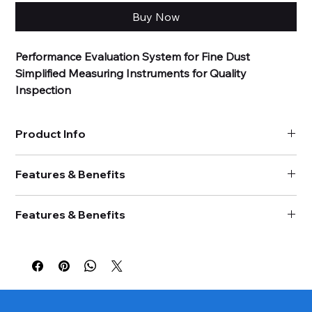
Buy Now
Performance Evaluation System for Fine Dust
Simplified Measuring Instruments for Quality
Inspection
미세먼지센서 성능평가 시스템은 입자 농도 균일도가 확
Product Info
보된 일정한 부피의 공간 (챔버) 내에 미세먼지 센서를 넣
고, 크기 분포가 정해진 시험물질 또는 시험입자를 주입시
모델명 : ADT-1786
켜 기준 측정장비 대비 미세먼지 센서의 측정 정확도와 재
Features & Benefits
외부 크기(WDH) : 1,900 x 1,650 x 2,200 mm
현성을 평가하는 장비입니다. 시스템은 시험챔버와 입자
내부 크기(WDH) : 1,300 x 1,300 x 1,000 mm
• 혼합 장치 및 발생 시스템의 최적화로 챔버 내 입자 농도 균일도
시험입자 : KCl, 담배연기, 분진 (선택 가능)
발생모듈, 측정장비 및 운영 프로그램으로 구성됩니다. 이
Features & Benefits
확보
제어농도 범위 : 10~500 ㎍/m^3
중 입자 발생모듈은 시험입자의 농도를 일정하게 유지시
• 시험 측정 불확도 최소화
시험입자 농도 균일도 : ± 15 % (@50~500 ㎍/m^3), ± 5
키면서 미세먼지센서의 측정 정확도를 평가할 수 있는 유
납기 : 최대 4개월
• 최종 시험 종료 또는 시험자의 시험 중단 결정이 확정되기 전까지
㎍/m^3 (@50 ㎍/m^3 미만)
형과 시험입자의 농도를 시간에 따라 일정하게 감소시키
사용자의 요구사항에 맞춰 TRAY 수량 및 챔버 사이즈 변경 가
시험 챔버의 잠금상태를 유지하여 임의 사고 방지
시험입자 농도유지 정확도 : ± 10 % (@50~500 ㎍/m^3), ± 5
능
면서 미세먼지 센서의 측정정확도와 입자농도 변화에 따
• 시험 챔버 외부의 경광등을 통해 시험 진행상태 확인 가능
㎍/m^3 (@50 ㎍/m^3 미만)
시험 물질에 따라 계측기 및 통신 프로토콜 변경 적용 가능
른 반응성을 동시에 평가하는 유형으로 구분되며, 시험 목
• 시험 농도 구간 간 농도 조절 시간을 최소화하여 사용자의 편의성
챔버 재질 : STS 304, Anti static materials
가격은 임의 표기된 것이므로, 별도 견적 문의 필요
과 효율성 제고
적에 따라 사용자가 시스템을 선택할 수 있습니다.
디스플레이 : 터치패널 및 LCD 모니터 (사용자 옵션)