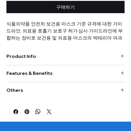
구매하기
식품의약품 안전처 보건용 마스크 기준 규격에 대한 가이
드라인, 의료용 호흡기 보호구 허가·심사 가이드라인에 부
합하는 장비로 보건용 및 의료용 마스크의 박테리아 여과
효율을 평가하는 데 사용됩니다.
Product Info
It is used to evaluate the bacterial filtration efficiency
- 모델명 : BFET-1853
of health and medical masks with equipment that
Features & Benefits
- 박테리아 발생장치부
meets the Food and Drug Administration's Guidelines
발생 방식 : Nebulizing
황색포도상구균으로 3um 보다 큰 박테리아 비율 측정
평균입경 : 3.0 ± 0.3 µm (ASTM F2101-14)
for Reference Standards for Respirators and the
Others
(Measurement of the ratio of bacteria larger than 3 µm
농도 수준(Challenge level) : 2200 ± 500 CFU (ASTM F2101-
Guidelines for Medical Respirator Authorization and
using Staphylococcus aureus)
14)
Review.
- 납기 : 최대 4개월
FUME HOOD Integrated Type
압력 조절 범위 : 0 ~ 2.0 bar
- 기타 사용자 옵션 : 시험환경 제어시스템 및 실험 기기류
≥ 95% @ 3 μm or ≥ 98% @ 3 μm
Mixing 유량 제어 범위 : 0 ~ 30 lpm
(설치를 위해 사전에 현장 방문 후 시스템 크기 조정)
ASTM F2101 : BFE
Feeding 속도 범위 : 0 ~ 23.4 ml/min
- 가격은 별도 문의
- 박테리아 포집장치부
6단형, Andersen Type Cascade Impactor