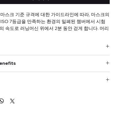
 마스크 기준 규격에 대한 가이드라인에 따라, 마스크의
ISO 7등급을 만족하는 환경의 밀폐된 챔버에서 시험
의 속도로 러닝머신 위에서 2분 동안 걷게 합니다. 머리
래로 움직이는 동작과 말하며 걷는 실험, 말 없이 걷는 실
합니다. 그러나, 이 시험은 시험대상자의 신체적 조건
이 달라질 수 있으며, 시험대상자 10명이 5가지 운동을
도출할 수 있기 때문에 시험대상자 선정에도 어려움이
035-LC
이알티플러스의 '로봇 인두를 이용한 마스크 누설 시험
enefits
ad model : Silicon
한 문제를 말끔히 해결한 장비입니다. 이 장비는 로봇
case of Head model
여 로봇이 운동을 하므로, 개별 신체적 조건에 따른 결과값 오
SUS304
사용하여 객관적이고 일정한 각도와 힘으로 마스크 누설
* 36 * 19 ㎝(W*D*H)
로, 신체적 조건에 따른 결과값의 변동을 최소화하고 효
별 및 선정 불필요
peration
 테스트를 가능하게 합니다.
된 것이므로, 별도 견적 문의 필요
7등급 챔버 구축 불필요
전 반경(Robotic Head Rotation Radius) :
±60°
 부대 장비 구축 불필요
 누설률 자동 계산
위/아래 회전 반경(Robotic Head Up/Down Rotation
ted price is indicative; a separate quotation is require
 with the guidelines for the standardization of
8° (Up/Down)
To be Negotiated
sults Variation
: By using a robot to perform the exercises,
by the Ministry of Food and Drug Administration,
림 위/아래 간격(Robotic Head Oral Opening Vertical
 individual physical conditions are minimized.
mm (Up/Down)
ate test of masks is performed in an enclosed