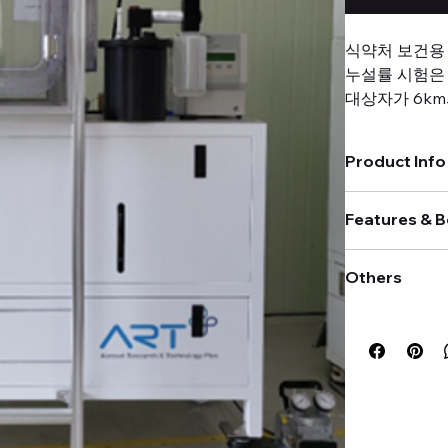
식약처 보건용
누설률 시험은 
대상자가 6km
를 좌우, 위아
험을 각각 진행
Product Info
에 따라 결과값
해야 결과를 
Model : MLP-2
있습니다. 에
Features & B
- Material of He
시스템'은 이러
- Control unit 
사람을 대신하
Material : 
인두 모델을 
Others
차 최소화
Size : 53.5 
을 테스트하므
시험대상자 선
- Head model O
율적인 마스크
가격은 임의 표기
클린룸 ISO
로봇 인두 고개 회
납기 : 협의
런닝머신 등의
(Left/Right)
측정 자동화,
로봇 인두 고개 
Pricing
: The lis
In accordance
Radius) : ±2
Delivery time
: 
Minimized Re
health masks 
로봇 인두 구강 열
errors due to
Gap) : ±10 
the leakage r