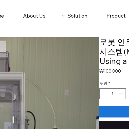
me
About Us
Solution
Product
로봇 인
시스템(Ma
Using a
가
₩100,000
격
수량
*