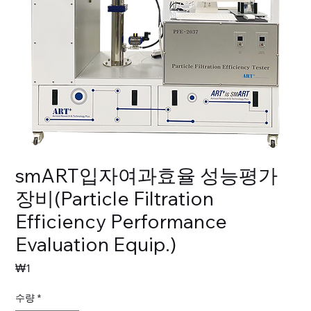
smART입자여과효율 성능평가
장비(Particle Filtration
Efficiency Performance
Evaluation Equip.)
가
₩1
격
수량
*