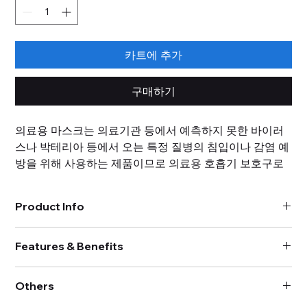
카트에 추가
구매하기
의료용 마스크는 의료기관 등에서 예측하지 못한 바이러
스나 박테리아 등에서 오는 특정 질병의 침입이나 감염 예
방을 위해 사용하는 제품이므로 의료용 호흡기 보호구로
사용 목적을 입증하기 위해서는 아래의 성능시험을 모두
수행해야 합니다. 에이알티플러스의 의료용 마스크 성능
Product Info
평가 장비(smART)는 의료용 물품, 재료, 시스템, 서비스
등에 대한 기술표준을 개발하고 공표하는 글로벌 조직인
모델명 : PFE-2037
ASTM International의 ASTM F2100-11에 의거하여 설계
Features & Benefits
시험 유량 : 28.3 L/min
된 측정장비로 표준에서 요구하는 5가지 평가 기준에 따
피시험체 : 마스크 , 필터 여재
라텍스 에어로졸로 마스크에 의해 필터링 된 0.1um 보다 큰 입자의
필터 측정효율 : ~ 99.999999%
라 의료용 마스크의 성능을 시험할 수 있습니다. 국내 식품
Others
비율을 측정합니다.(Measures the percentage of particles
입자 측정효율 : 50% @ 0.1㎛, 100% @ 0.15㎛
의약품안전처의 ‘의료용 호흡기 보호구 허가·심사 가이드
larger than 0.1 μm filtered by the mask using latex aerosol)
시험 입자 입자 측정범위 : 0.1~10㎛