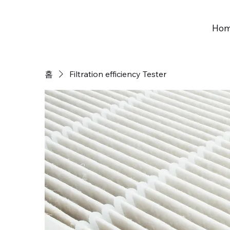
Ho
홈
Filtration efficiency Tester