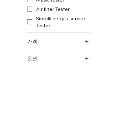
Air filter Tester
Simplified gas sensor
Tester
가격
옵션
₩1
₩1,000,000
맞춤형 시험물질 토출구
배터리
배터리 충전용 USB 연
결선
시험물질
지지대
휴대형케이스