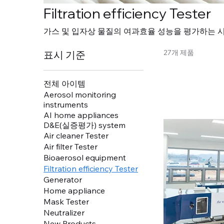
Filtration efficiency Tester
가스 및 입자상 물질의 여과효율 성능을 평가하는 
27개 제품
표시 기준
전체 아이템
Aerosol monitoring
instruments
AI home appliances
D&E(실증평가) system
Air cleaner Tester
Air filter Tester
Bioaerosol equipment
Filtration efficiency Tester
Generator
Home appliance
Mask Tester
Neutralizer
New Products