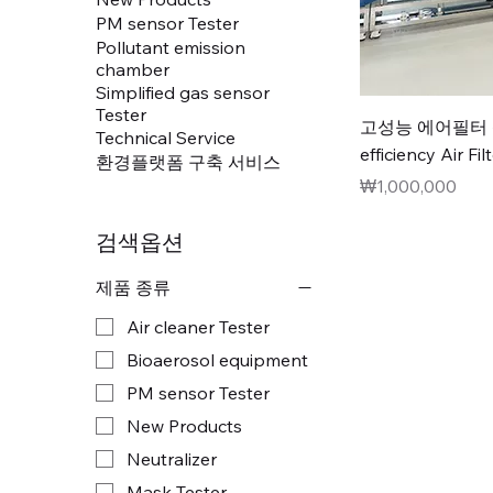
PM sensor Tester
Pollutant emission
chamber
Simplified gas sensor
Tester
고성능 에어필터 
Technical Service
efficiency Air Fi
환경플랫폼 구축 서비스
가격
₩1,000,000
검색옵션
제품 종류
Air cleaner Tester
Bioaerosol equipment
PM sensor Tester
New Products
Neutralizer
Mask Tester