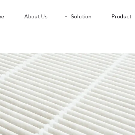
me
About Us
Solution
Product