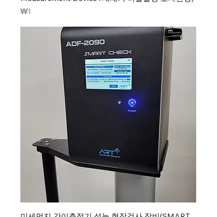
가격
₩1
미세먼지 간이측정기 성능 현장검사 장비(SMART