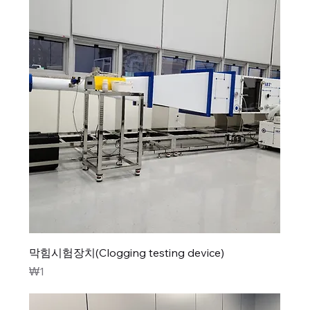
막힘시험장치(Clogging testing device)
가격
₩1