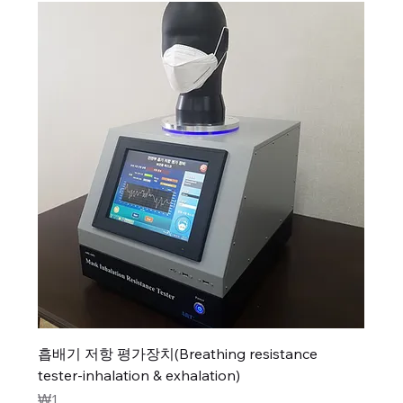
흡배기 저항 평가장치(Breathing resistance
tester-inhalation & exhalation)
가격
₩1