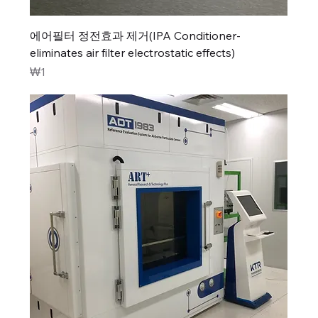
에어필터 정전효과 제거(IPA Conditioner-
eliminates air filter electrostatic effects)
가격
₩1